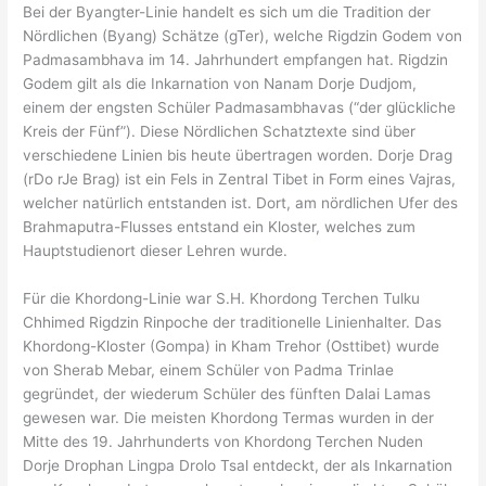
Bei der Byangter-Linie handelt es sich um die Tradition der
Nördlichen (Byang) Schätze (gTer), welche Rigdzin Godem von
Padmasambhava im 14. Jahrhundert empfangen hat. Rigdzin
Godem gilt als die Inkarnation von Nanam Dorje Dudjom,
einem der engsten Schüler Padmasambhavas (“der glückliche
Kreis der Fünf”). Diese Nördlichen Schatztexte sind über
verschiedene Linien bis heute übertragen worden. Dorje Drag
(rDo rJe Brag) ist ein Fels in Zentral Tibet in Form eines Vajras,
welcher natürlich entstanden ist. Dort, am nördlichen Ufer des
Brahmaputra-Flusses entstand ein Kloster, welches zum
Hauptstudienort dieser Lehren wurde.
Für die Khordong-Linie war S.H. Khordong Terchen Tulku
Chhimed Rigdzin Rinpoche der traditionelle Linienhalter. Das
Khordong-Kloster (Gompa) in Kham Trehor (Osttibet) wurde
von Sherab Mebar, einem Schüler von Padma Trinlae
gegründet, der wiederum Schüler des fünften Dalai Lamas
gewesen war. Die meisten Khordong Termas wurden in der
Mitte des 19. Jahrhunderts von Khordong Terchen Nuden
Dorje Drophan Lingpa Drolo Tsal entdeckt, der als Inkarnation