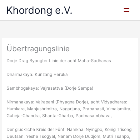
Skip
Khordong e.V.
Main
to
content
Men
Übertragungslinie
Dorje Drag Byangter Linie der acht Maha-Sadhanas
Dharmakaya: Kunzang Heruka
Sambhogakaya: Vajrasattva (Dorje Sempa)
Nirmanakaya: Vajrapani (Phyagna Dorje), acht Vidyadharas:
Humkara, Manjushrimitra, Nagarjuna, Prabahasti, Vimalamitra,
Guheja-Chandra, Shanta-Gharba, Padmasambhava,
Der glückliche Kreis der Fünf: Namkhai Nyingpo, König Trisong
Deutsan. Yeshe Tsogyal, Nanam Dorje Dudjom, Mutri Tsanpo,