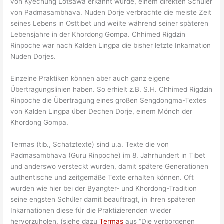
von Kyechung Lotsawa erkannt wurde, einem direkten Schüler
von Padmasambhava. Nuden Dorje verbrachte die meiste Zeit
seines Lebens in Osttibet und weilte während seiner späteren
Lebensjahre in der Khordong Gompa. Chhimed Rigdzin
Rinpoche war nach Kalden Lingpa die bisher letzte Inkarnation
Nuden Dorjes.
Einzelne Praktiken können aber auch ganz eigene
Übertragungslinien haben. So erhielt z.B. S.H. Chhimed Rigdzin
Rinpoche die Übertragung eines großen Sengdongma-Textes
von Kalden Lingpa über Dechen Dorje, einem Mönch der
Khordong Gompa.
Termas (tib., Schatztexte) sind u.a. Texte die von
Padmasambhava (Guru Rinpoche) im 8. Jahrhundert in Tibet
und anderswo versteckt wurden, damit spätere Generationen
authentische und zeitgemäße Texte erhalten können. Oft
wurden wie hier bei der Byangter- und Khordong-Tradition
seine engsten Schüler damit beauftragt, in ihren späteren
Inkarnationen diese für die Praktizierenden wieder
hervorzuholen. (siehe dazu
Termas
aus “Die verborgenen