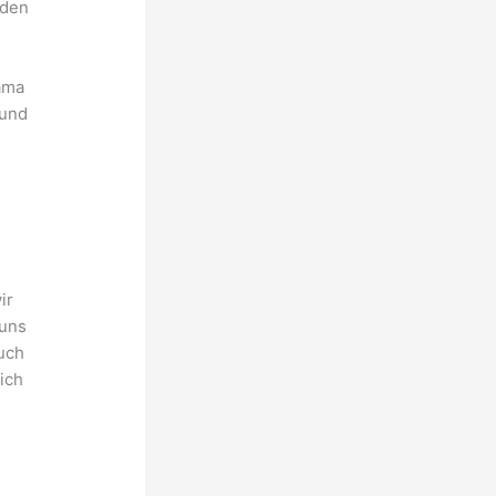
nden
ama
 und
ir
 uns
euch
ich
n