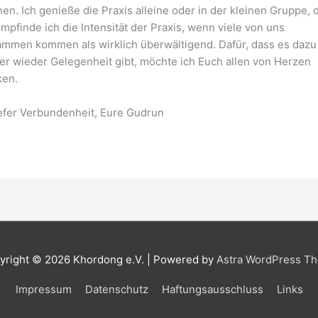
en. Ich genieße die Praxis alleine oder in der kleinen Gruppe, 
empfinde ich die Intensität der Praxis, wenn viele von uns
mmen kommen als wirklich überwältigend. Dafür, dass es dazu
r wieder Gelegenheit gibt, möchte ich Euch allen von Herzen
ken.
iefer Verbundenheit, Eure Gudrun
yright © 2026
Khordong e.V.
| Powered by
Astra WordPress T
Impressum
Datenschutz
Haftungsausschluss
Links