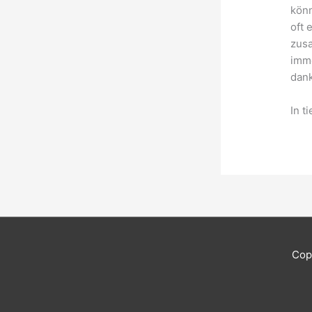
könn
oft 
zusa
imme
dan
In t
Cop