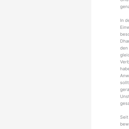
gena
In d
Ein
bes
Dhar
den 
gle
Verb
habe
Anwe
soll
gera
Unst
gesa
Seit
bewu